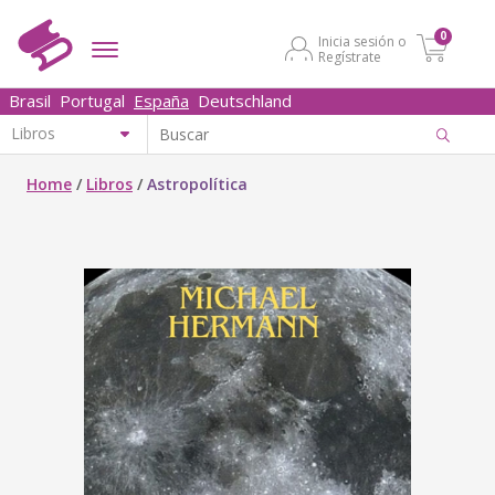
0
Inicia sesión o
Regístrate
Brasil
Portugal
España
Deutschland
Home
/
Libros
/
Astropolítica