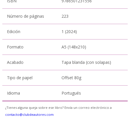
ISBN
9786501231556
Número de páginas
223
Edición
1 (2024)
Formato
A5 (148x210)
Acabado
Tapa blanda (con solapas)
Tipo de papel
Offset 80g
Idioma
Portugués
¿Tienes alguna queja sobre ese libro? Envía un correo electrónico a
contacto@clubdeautores.com