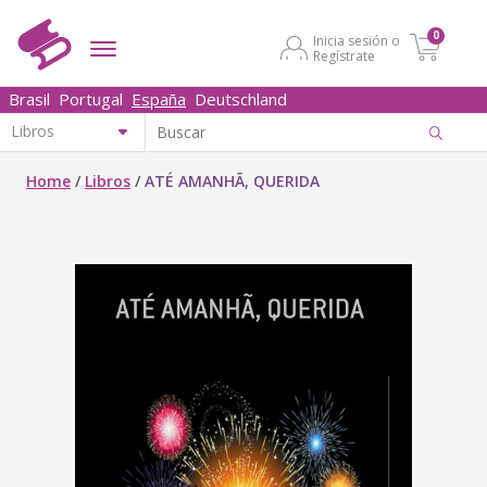
0
Inicia sesión o
Regístrate
Brasil
Portugal
España
Deutschland
Home
/
Libros
/
ATÉ AMANHÃ, QUERIDA