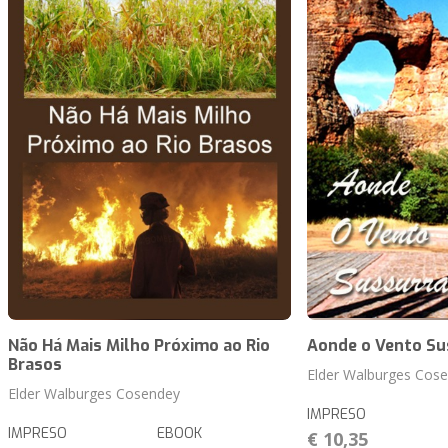
Não Há Mais Milho Próximo ao Rio
Aonde o Vento Su
Brasos
Elder Walburges Cos
Elder Walburges Cosendey
IMPRESO
IMPRESO
EBOOK
€ 10,35