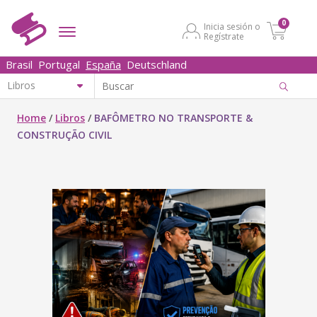
0
Inicia sesión o
Regístrate
Brasil
Portugal
España
Deutschland
Home
/
Libros
/
BAFÔMETRO NO TRANSPORTE &
CONSTRUÇÃO CIVIL