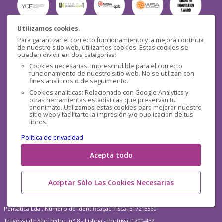
Utilizamos cookies.
Para garantizar el correcto funcionamiento y la mejora continua
Seguridad
de nuestro sitio web, utilizamos cookies. Estas cookies se
pueden dividir en dos categorías:
Cookies necesarias: Imprescindible para el correcto
funcionamiento de nuestro sitio web. No se utilizan con
fines analíticos o de seguimiento.
Cookies analíticas: Relacionado con Google Analytics y
otras herramientas estadísticas que preservan tu
Redes sociales
anonimato. Utilizamos estas cookies para mejorar nuestro
sitio web y facilitarte la impresión y/o publicación de tus
libros.
Política de privacidad
.
Acepta todo
Aceptar Sólo Las Cookies Necesarias
Pensática Lda., Número de Identificação Fiscal 517215560
Travessa de São Pedro, n° 8 - Lisboa - Portugal 1200-432