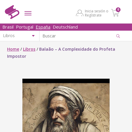
0
Inicia sesión o
Regístrate
Brasil
Portugal
España
Deutschland
Home
/
Libros
/
Balaão – A Complexidade do Profeta
Impostor