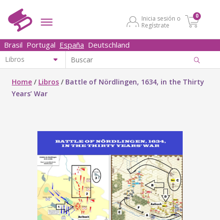
0
Inicia sesión o
Regístrate
Brasil
Portugal
España
Deutschland
Home
/
Libros
/
Battle of Nördlingen, 1634, in the Thirty
Years’ War