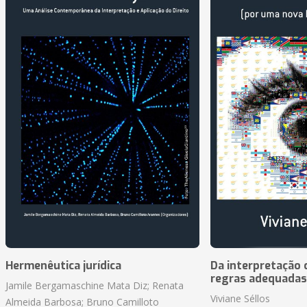
Hermenêutica jurídica
Da interpretação c
regras adequadas
Jamile Bergamaschine Mata Diz; Renata
Viviane Séllos
Almeida Barbosa; Bruno Camilloto