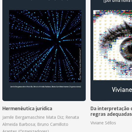
Hermenêutica jurídica
Da interpretação c
regras adequadas
Jamile Bergamaschine Mata Diz; Renata
Viviane Séllos
Almeida Barbosa; Bruno Camilloto
Arantes (Organizadores)