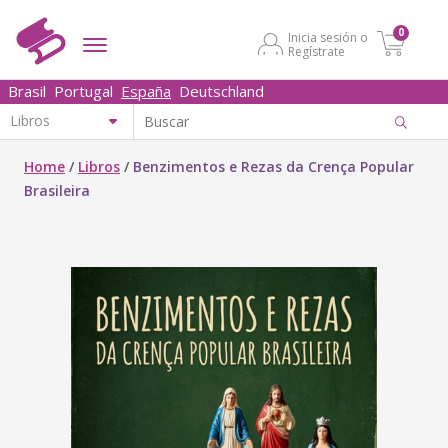
0
Inicia sesión o
Regístrate
Brasil
Portugal
España
Deutschland
Home
/
Libros
/
Benzimentos e Rezas da Crença Popular
Brasileira