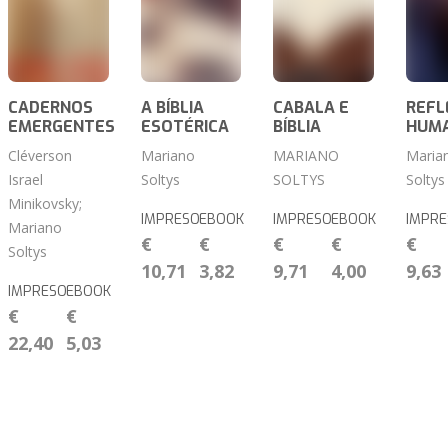
CADERNOS
A BÍBLIA
CABALA E
REFL
EMERGENTES
ESOTÉRICA
BÍBLIA
HUMA
Cléverson
Mariano
MARIANO
Maria
Israel
Soltys
SOLTYS
Soltys
Minikovsky;
IMPRESO
EBOOK
IMPRESO
EBOOK
IMPRE
Mariano
€
€
€
€
€
Soltys
10,71
3,82
9,71
4,00
9,63
IMPRESO
EBOOK
€
€
22,40
5,03