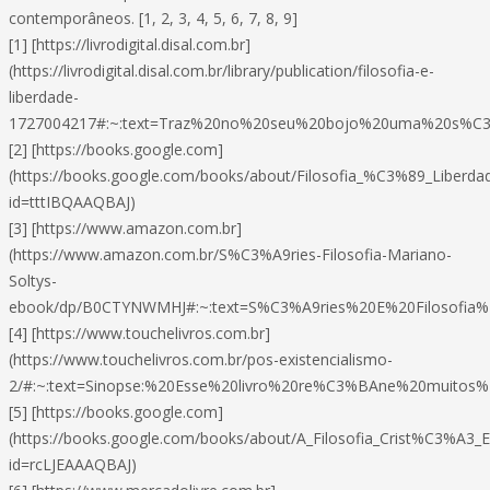
contemporâneos. [1, 2, 3, 4, 5, 6, 7, 8, 9]
[1] [https://livrodigital.disal.com.br]
(https://livrodigital.disal.com.br/library/publication/filosofia-e-
liberdade-
1727004217#:~:text=Traz%20no%20seu%20bojo%20uma%20s%C3
[2] [https://books.google.com]
(https://books.google.com/books/about/Filosofia_%C3%89_Liberda
id=tttIBQAAQBAJ)
[3] [https://www.amazon.com.br]
(https://www.amazon.com.br/S%C3%A9ries-Filosofia-Mariano-
Soltys-
ebook/dp/B0CTYNWMHJ#:~:text=S%C3%A9ries%20E%20Filosofia%
[4] [https://www.touchelivros.com.br]
(https://www.touchelivros.com.br/pos-existencialismo-
2/#:~:text=Sinopse:%20Esse%20livro%20re%C3%BAne%20muitos%
[5] [https://books.google.com]
(https://books.google.com/books/about/A_Filosofia_Crist%C3%A3_
id=rcLJEAAAQBAJ)