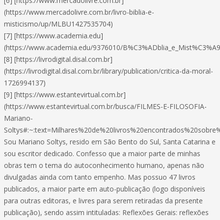
[6] [https://www.mercadolivre.com.br]
(https://www.mercadolivre.com.br/livro-biblia-e-
misticismo/up/MLBU1427535704)
[7] [https://www.academia.edu]
(https://www.academia.edu/9376010/B%C3%ADblia_e_Mist%C3
[8] [https://livrodigital.disal.com.br]
(https://livrodigital.disal.com.br/library/publication/critica-da-moral-
1726994137)
[9] [https://www.estantevirtual.com.br]
(https://www.estantevirtual.com.br/busca/FILMES-E-FILOSOFIA-
Mariano-
Soltys#:~:text=Milhares%20de%20livros%20encontrados%20so
Sou Mariano Soltys, resido em São Bento do Sul, Santa Catarina e
sou escritor dedicado. Confesso que a maior parte de minhas
obras tem o tema do autoconhecimento humano, apenas não
divulgadas ainda com tanto empenho. Mas possuo 47 livros
publicados, a maior parte em auto-publicação (logo disponíveis
para outras editoras, e livres para serem retiradas da presente
publicação), sendo assim intituladas: Reflexões Gerais: reflexões