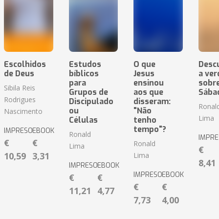
Escolhidos
Estudos
O que
Desc
de Deus
bíblicos
Jesus
a ver
para
ensinou
sobre
Sibila Reis
Grupos de
aos que
Sába
Rodrigues
Discipulado
disseram:
Ronal
ou
"Não
Nascimento
Lima
Células
tenho
tempo"?
IMPRESO
EBOOK
Ronald
IMPRE
€
€
Ronald
Lima
€
10,59
3,31
Lima
8,41
IMPRESO
EBOOK
IMPRESO
EBOOK
€
€
€
€
11,21
4,77
7,73
4,00