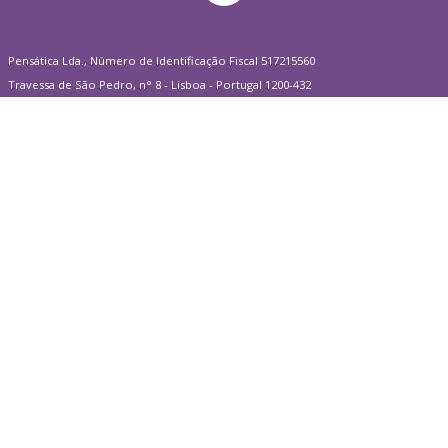
Pensática Lda., Número de Identificação Fiscal 517215560
Travessa de São Pedro, n° 8 - Lisboa - Portugal 1200-432