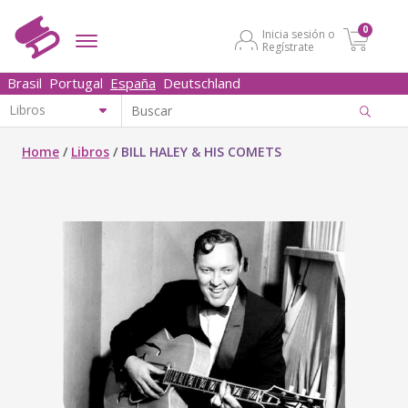
0
Inicia sesión o
Regístrate
Brasil
Portugal
España
Deutschland
Home
/
Libros
/
BILL HALEY & HIS COMETS