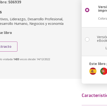
libro: 506939
Vers
impr
s
Color
ivos, Liderazgo, Desarrollo Profesional,
esarrollo Humano, Negocios y economía
e libro
Versió
eBoo
xtracto
do visitada
1433
veces desde 14/12/2022
Este libro
Característi