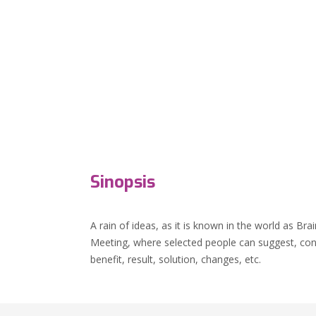
Sinopsis
A rain of ideas, as it is known in the world as Bra
Meeting, where selected people can suggest, conv
benefit, result, solution, changes, etc.