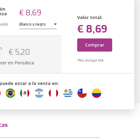
ión
€ 8,69
esa
Valor total:
ación
€ 8,69
Comprar
n
€ 5,20
k
*No incluye IVA.
Leer en Pensática
 puede estar a la venta en:
cas