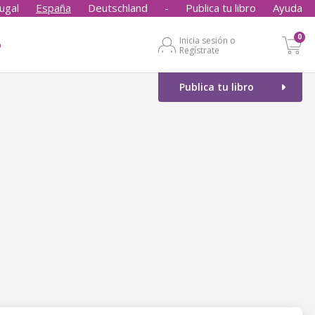
ugal
España
Deutschland
-
Publica tu libro
Ayuda
0
Inicia sesión o
o
Regístrate
Publica tu libro