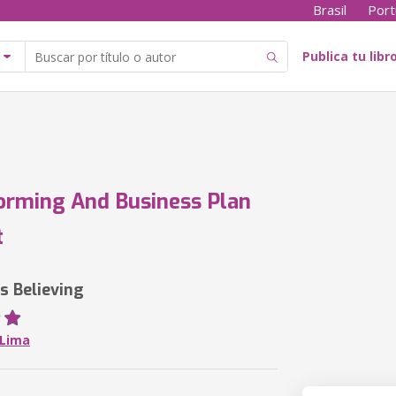
Brasil
Port
Publica tu libr
orming And Business Plan
t
s Believing
 Lima