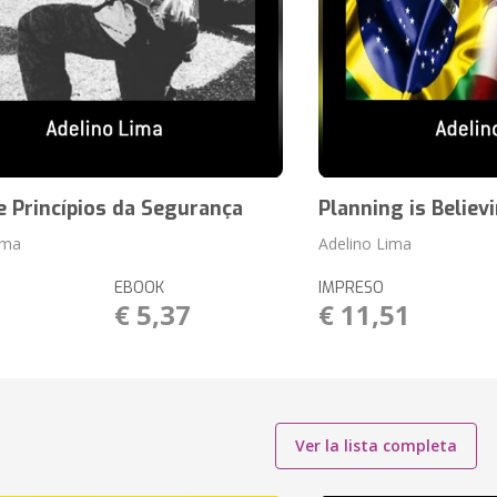
 Princípios da Segurança
Planning is Believ
ima
Adelino Lima
EBOOK
IMPRESO
1
€ 5,37
€ 11,51
Ver la lista completa