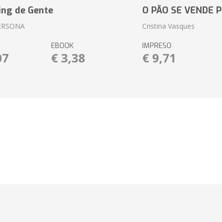
ing de Gente
O PÃO SE VENDE 
ERSONA
Cristina Vasques
EBOOK
IMPRESO
07
€ 3,38
€ 9,71