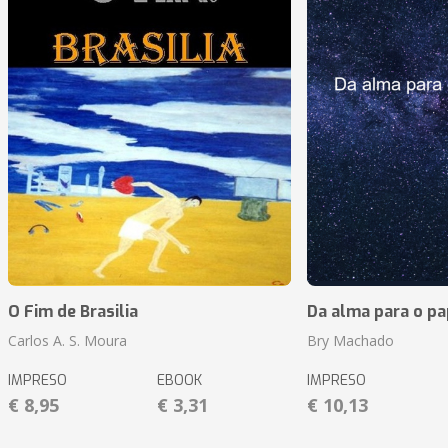
O Fim de Brasilia
Da alma para o pa
Carlos A. S. Moura
Bry Machado
IMPRESO
EBOOK
IMPRESO
€ 8,95
€ 3,31
€ 10,13