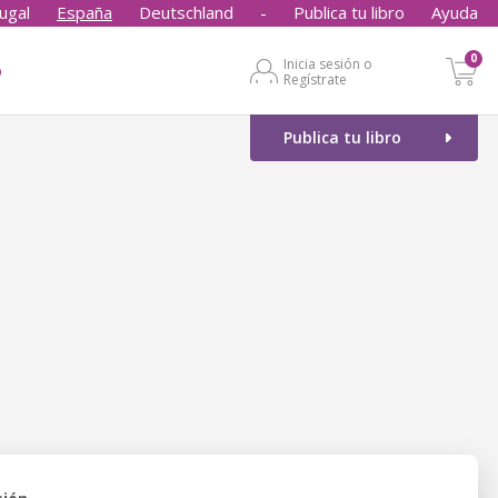
ugal
España
Deutschland
-
Publica tu libro
Ayuda
0
Inicia sesión o
o
Regístrate
Publica tu libro