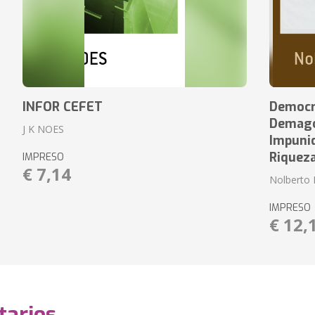
INFOR CEFET
Democr
Demagog
J K NOES
Impuni
Riquez
IMPRESO
€ 7,14
Nolberto 
IMPRESO
€ 12,
arios