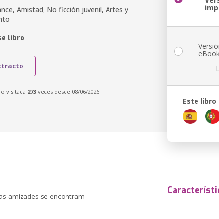
Ver
imp
ce, Amistad, No ficción juvenil, Artes y
nto
e libro
Versió
eBoo
xtracto
do visitada
273
veces desde 08/06/2026
Este libro
Característi
duas amizades se encontram