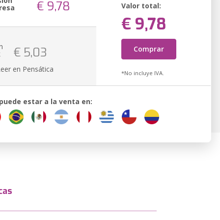
sión
€ 9,78
Valor total:
resa
€ 9,78
n
Comprar
€ 5,03
k
Leer en Pensática
*No incluye IVA.
 puede estar a la venta en:
cas