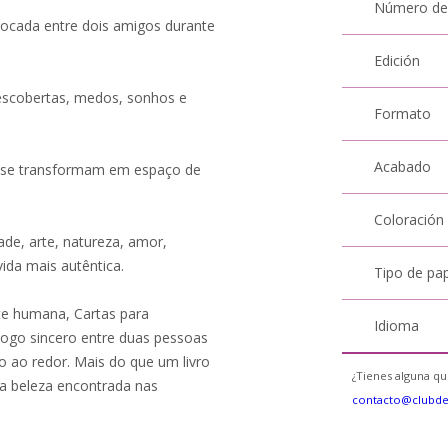
Número de
ocada entre dois amigos durante
Edición
escobertas, medos, sonhos e
Formato
Acabado
as se transformam em espaço de
Coloración
de, arte, natureza, amor,
vida mais autêntica.
Tipo de pa
te humana, Cartas para
Idioma
ogo sincero entre duas pessoas
ao redor. Mais do que um livro
¿Tienes alguna qu
da beleza encontrada nas
contacto@clubd