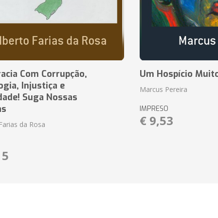
acia Com Corrupção,
Um Hospício Muito
ia, Injustiça e
Marcus Pereira
dade! Suga Nossas
as
IMPRESO
€ 9,53
Farias da Rosa
15