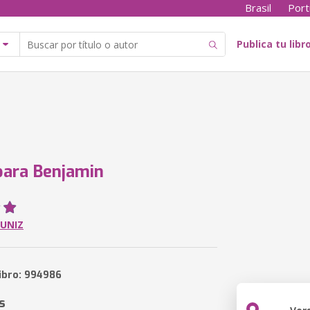
Brasil
Port
Publica tu libr
para Benjamin
MUNIZ
libro: 994986
s