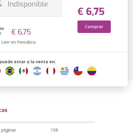
n
Indisponible
a
€ 6,75
Comprar
ón
€ 6,75
k
Leer en Pensática
 puede estar a la venta en:
cas
 páginas
158