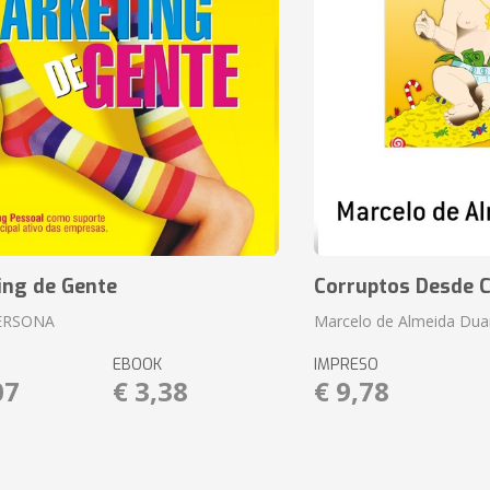
ing de Gente
Corruptos Desde C
ERSONA
Marcelo de Almeida Dua
EBOOK
IMPRESO
07
€ 3,38
€ 9,78