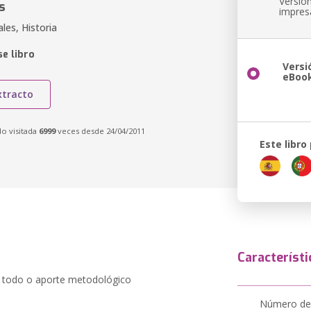
Versió
s
impres
ales, Historia
e libro
Versi
eBoo
xtracto
do visitada
6999
veces desde 24/04/2011
Este libro
Característi
m todo o aporte metodológico
Número de