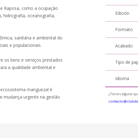
o de Raposa, como a ocupação
Edición
, hidrografia, oceanografia,
Formato
mica, sanitária e ambiental do
iais e populacionais.
Acabado
e os bens e serviços prestados
Tipo de pa
ara a qualidade ambiental e
Idioma
 o ecossistema manguezal é
¿Tienes alguna qu
-se mudança urgente na gestão
contacto@clubd