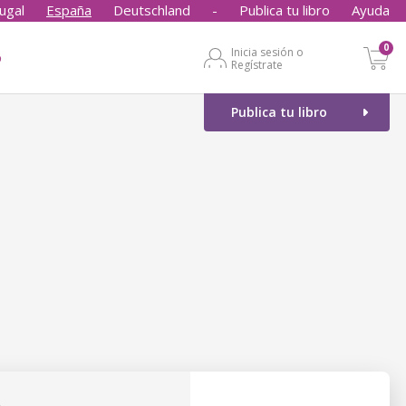
ugal
España
Deutschland
-
Publica tu libro
Ayuda
0
Inicia sesión o
o
Regístrate
Publica tu libro