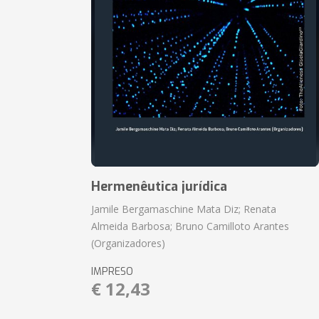
Hermenêutica jurídica
Jamile Bergamaschine Mata Diz; Renata
Almeida Barbosa; Bruno Camilloto Arantes
(Organizadores)
IMPRESO
€ 12,43