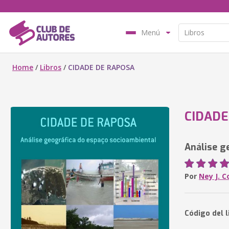
Menú
Home
/
Libros
/
CIDADE DE RAPOSA
CIDADE
Análise g
Por
Ney J. C
Código del 