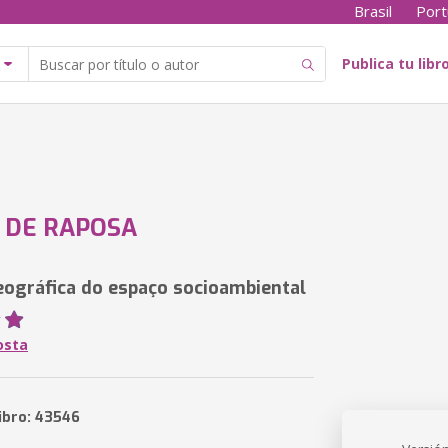
Brasil
Port
Publica tu libr
 DE RAPOSA
eográfica do espaço socioambiental
osta
libro: 43546