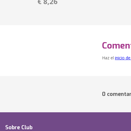
€ 8,26
Coment
Haz el
inicio d
0 comentar
Sobre Club