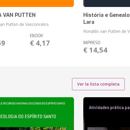
A VAN PUTTEN
História e Genealo
Lara
an Putten de Vasconcelos
Ronaldo van Putten de 
EBOOK
59
€ 4,17
IMPRESO
€ 14,54
Ver la lista completa