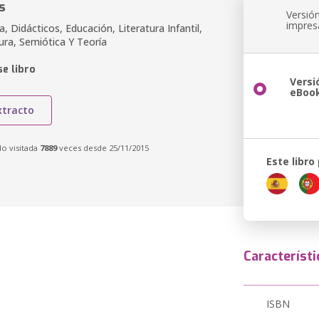
s
Versió
impres
ria, Didácticos, Educación, Literatura Infantil,
ura, Semiótica Y Teoría
e libro
Versi
eBoo
xtracto
do visitada
7889
veces desde 25/11/2015
Este libro
Característi
ISBN