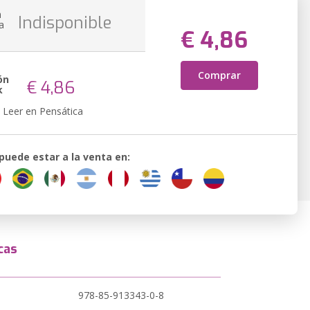
n
Indisponible
a
€ 4,86
Comprar
ón
€ 4,86
k
Leer en Pensática
 puede estar a la venta en:
cas
978-85-913343-0-8