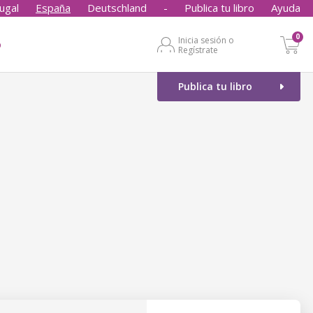
ugal
España
Deutschland
-
Publica tu libro
Ayuda
0
Inicia sesión o
o
Regístrate
Publica tu libro