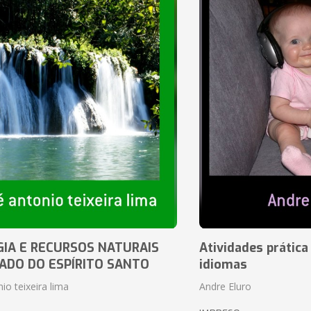
IA E RECURSOS NATURAIS
Atividades prática
ADO DO ESPÍRITO SANTO
idiomas
io teixeira lima
Andre Eluro