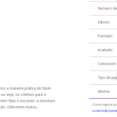
Número de
Edición
Formato
Acabado
Coloración
Tipo de pa
nos a maneira prática de fazer
Idioma
u seja, os critérios para a
ntre falar e escrever, a estrutura
¿Tienes alguna qu
ão. Diferentes textos,
contacto@clubd