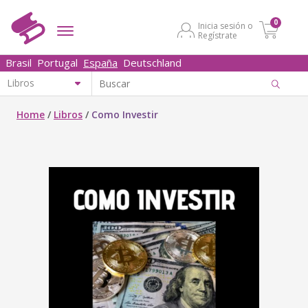
0
Inicia sesión o
Regístrate
Brasil
Portugal
España
Deutschland
Home
/
Libros
/
Como Investir