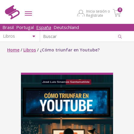
0
Inicia sesión o
Regístrate
Brasil
Portugal
España
Deutschland
Home
/
Libros
/
¿Cómo triunfar en Youtube?