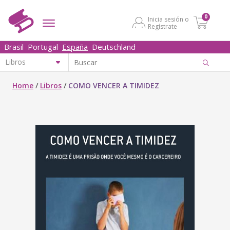
0
Inicia sesión o
Regístrate
Brasil
Portugal
España
Deutschland
Home
/
Libros
/
COMO VENCER A TIMIDEZ