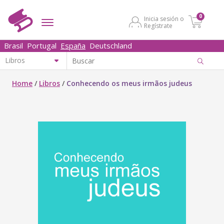
0
Inicia sesión o
Regístrate
Brasil
Portugal
España
Deutschland
Home
/
Libros
/
Conhecendo os meus irmãos judeus