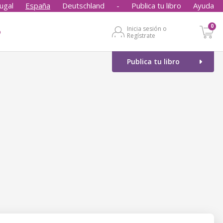
ugal
España
Deutschland
-
Publica tu libro
Ayuda
0
Inicia sesión o
o
Regístrate
Publica tu libro