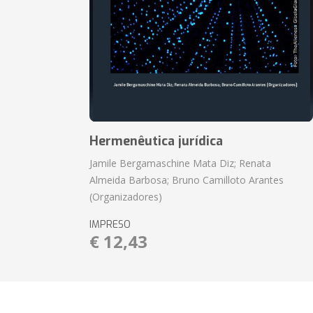
Hermenêutica jurídica
Jamile Bergamaschine Mata Diz; Renata
Almeida Barbosa; Bruno Camilloto Arantes
(Organizadores)
IMPRESO
€ 12,43