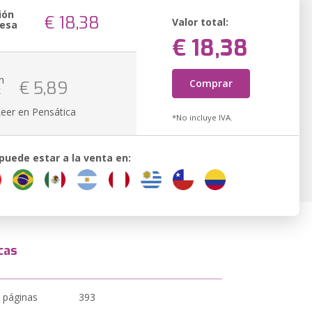
ión
€ 18,38
Valor total:
resa
€ 18,38
n
Comprar
€ 5,89
k
Leer en Pensática
*No incluye IVA.
 puede estar a la venta en:
cas
 páginas
393