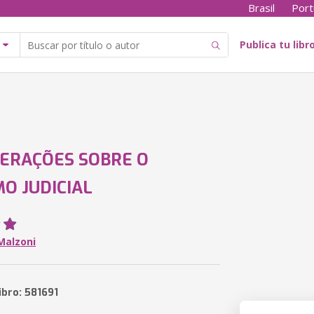
Brasil
Port
Publica tu libr
ERAÇÕES SOBRE O
MO JUDICIAL
Malzoni
ibro: 581691