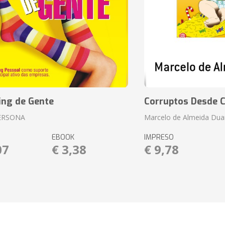
ing de Gente
Corruptos Desde C
ERSONA
Marcelo de Almeida Dua
EBOOK
IMPRESO
07
€ 3,38
€ 9,78