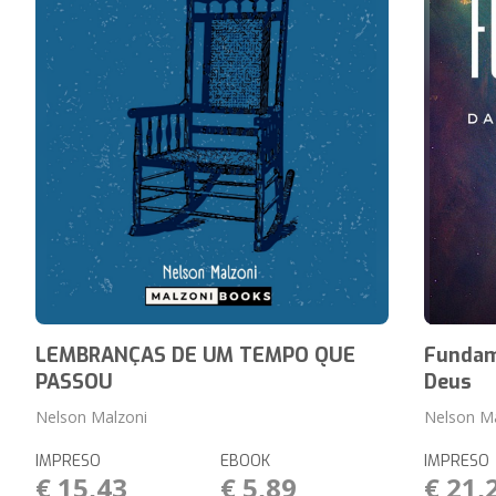
LEMBRANÇAS DE UM TEMPO QUE
Fundam
PASSOU
Deus
Nelson Malzoni
Nelson M
IMPRESO
EBOOK
IMPRESO
€ 15,43
€ 5,89
€ 21,