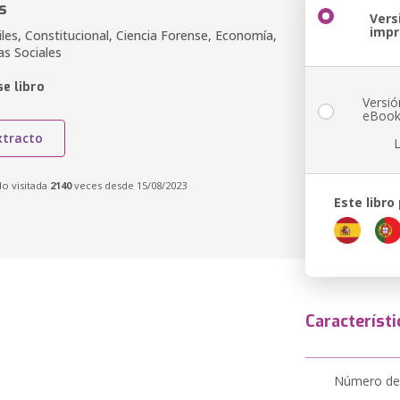
s
Vers
imp
les, Constitucional, Ciencia Forense, Economía,
as Sociales
e libro
Versió
eBoo
xtracto
do visitada
2140
veces desde 15/08/2023
Este libro
Característi
Número de