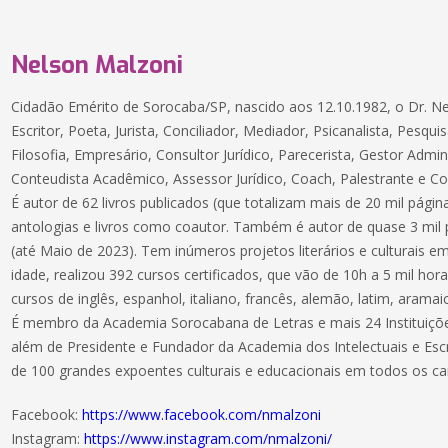
Nelson Malzoni
Cidadão Emérito de Sorocaba/SP, nascido aos 12.10.1982, o Dr. N
Escritor, Poeta, Jurista, Conciliador, Mediador, Psicanalista, Pesqui
Filosofia, Empresário, Consultor Jurídico, Parecerista, Gestor Admin
Conteudista Acadêmico, Assessor Jurídico, Coach, Palestrante e Co
É autor de 62 livros publicados (que totalizam mais de 20 mil página
antologias e livros como coautor. Também é autor de quase 3 mil p
(até Maio de 2023). Tem inúmeros projetos literários e culturais
idade, realizou 392 cursos certificados, que vão de 10h a 5 mil ho
cursos de inglês, espanhol, italiano, francês, alemão, latim, arama
É membro da Academia Sorocabana de Letras e mais 24 Instituições 
além de Presidente e Fundador da Academia dos Intelectuais e Escr
de 100 grandes expoentes culturais e educacionais em todos os ca
Facebook:
https://www.facebook.com/nmalzoni
Instagram:
https://www.instagram.com/nmalzoni/