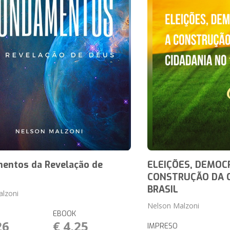
entos da Revelação de
ELEIÇÕES, DEMOCR
CONSTRUÇÃO DA C
BRASIL
alzoni
Nelson Malzoni
EBOOK
26
€ 4,25
IMPRESO