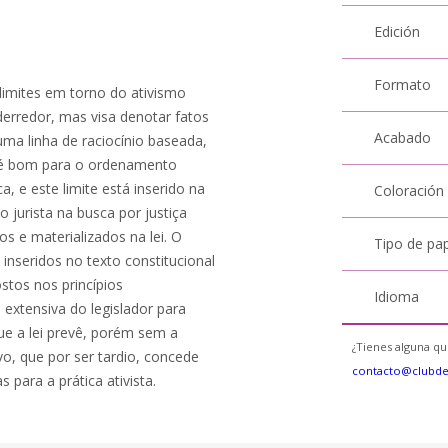
Edición
Formato
limites em torno do ativismo
derredor, mas visa denotar fatos
Acabado
 uma linha de raciocínio baseada,
al é bom para o ordenamento
a, e este limite está inserido na
Coloración
 jurista na busca por justiça
os e materializados na lei. O
Tipo de pa
 inseridos no texto constitucional
stos nos princípios
Idioma
 extensiva do legislador para
e a lei prevê, porém sem a
¿Tienes alguna qu
vo, que por ser tardio, concede
contacto@clubd
s para a prática ativista.