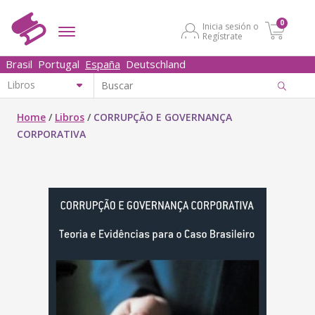
0
Inicia sesión o
Regístrate
Brasil
Portugal
España
Deutschland
Home
/
Libros
/
CORRUPÇÃO E GOVERNANÇA
CORPORATIVA