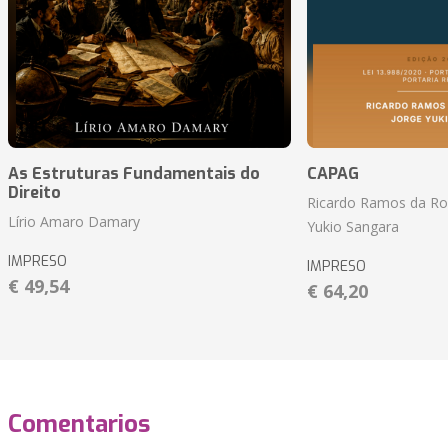
As Estruturas Fundamentais do
CAPAG
Direito
Ricardo Ramos da Roc
Lírio Amaro Damary
Yukio Sangara
IMPRESO
IMPRESO
€ 49,54
€ 64,20
Comentarios