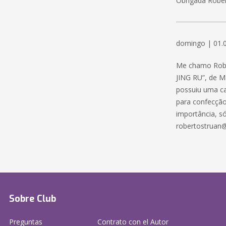
Obrigada Rober
domingo | 01.
Me chamo Robe
JING RU”, de M
possuiu uma ca
para confecção
importância, só
robertostruan
Sobre Club
Preguntas
Contrato con el Autor