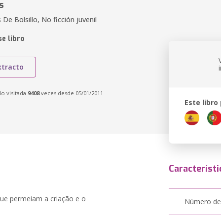
s
 De Bolsillo, No ficción juvenil
e libro
xtracto
do visitada
9408
veces desde 05/01/2011
Este libro
Característi
que permeiam a criação e o
Número de