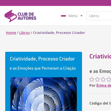
Menú
Home
/
Libros
/
Criatividade, Processo Criador
Criativ
e as Emoç
Por
Érima d
Código del 