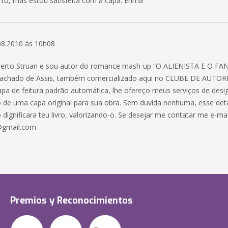
to, mas estou satisfeita com a capa. Érima
08.2010 às 10h08
rto Struan e sou autor do romance mash-up “O ALIENISTA E O F
achado de Assis, também comercializado aqui no CLUBE DE AUTORES
pa de feitura padrão automática, lhe ofereço meus serviços de desig
 de uma capa original para sua obra. Sem duvida nenhuma, esse de
 dignificara teu livro, valorizando-o. Se desejar me contatar me e-mai
@gmail.com
Premios y Reconocimientos