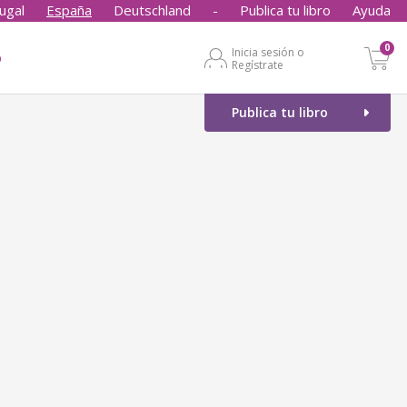
ugal
España
Deutschland
-
Publica tu libro
Ayuda
0
Inicia sesión o
o
Regístrate
Publica tu libro