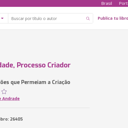
Brasil
Port
Publica tu libr
idade, Processo Criador
ões que Permeiam a Criação
e Andrade
libro: 26405