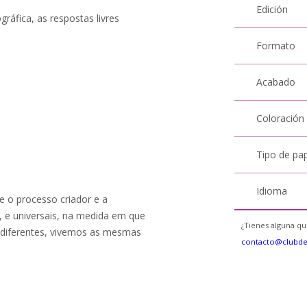
Edición
gráfica, as respostas livres
Formato
Acabado
Coloración
Tipo de pa
Idioma
re o processo criador e a
is, e universais, na medida em que
¿Tienes alguna qu
 diferentes, vivemos as mesmas
contacto@clubd