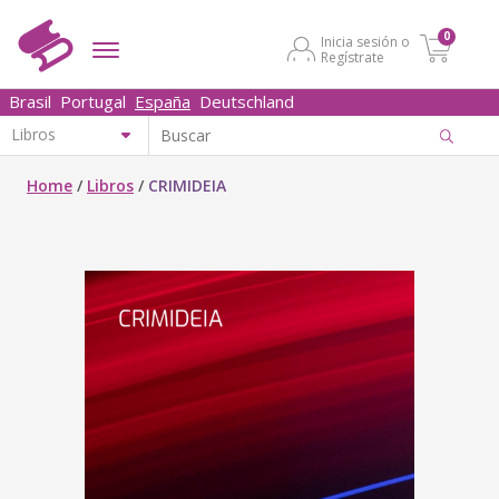
0
Inicia sesión o
Regístrate
Brasil
Portugal
España
Deutschland
Home
/
Libros
/
CRIMIDEIA