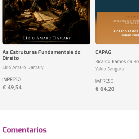
As Estruturas Fundamentais do
CAPAG
Direito
Ricardo Ramos da Roc
Lírio Amaro Damary
Yukio Sangara
IMPRESO
IMPRESO
€ 49,54
€ 64,20
Comentarios