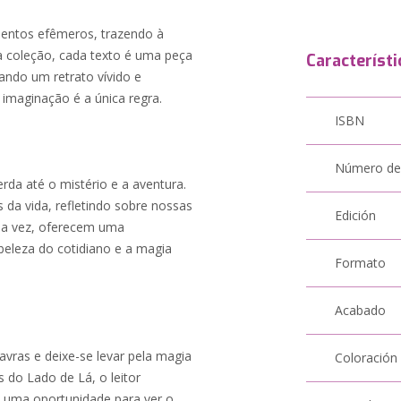
mentos efêmeros, trazendo à
a coleção, cada texto é uma peça
Característi
ando um retrato vívido e
 imaginação é a única regra.
ISBN
Número de
da até o mistério e a aventura.
da vida, refletindo sobre nossas
Edición
sua vez, oferecem uma
beleza do cotidiano e a magia
Formato
Acabado
avras e deixe-se levar pela magia
Coloración
 do Lado de Lá, o leitor
e uma oportunidade para ver o