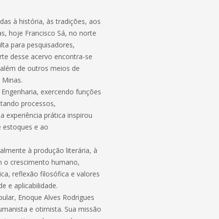
as à história, às tradições, aos
as, hoje Francisco Sá, no norte
lta para pesquisadores,
arte desse acervo encontra-se
 além de outros meios de
e Minas.
a Engenharia, exercendo funções
ntando processos,
experiência prática inspirou
de estoques e ao
almente à produção literária, à
am o crescimento humano,
ica, reflexão filosófica e valores
e e aplicabilidade.
pular, Enoque Alves Rodrigues
umanista e otimista. Sua missão