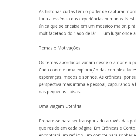
As histórias curtas têm o poder de capturar mo
tona a essência das experiências humanas. Nest
única que se encaixa em um mosaico maior, pint
multifacetado do "lado de lá" — um lugar onde a
Temas e Motivações
Os temas abordados variam desde o amor e a per
Cada conto é uma exploração das complexidades 
esperanças, medos e sonhos. As crônicas, por 
perspectiva mais íntima e pessoal, capturando a 
nas pequenas coisas.
Uma Viagem Literária
Prepare-se para ser transportado através das pal
que reside em cada página. Em Crônicas e Contos
encontrará um refúgio, um convite para sonhar 