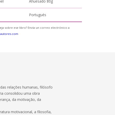
pel
Ahuesado 80g
Portugués
eja sobre ese libro? Envía un correo electrónico a
eautores.com
r das relações humanas, filósofo
rária consolidou uma obra
derança, da motivação, da
atura motivacional, a filosofia,