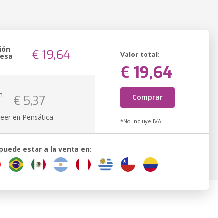
ión
€ 19,64
Valor total:
resa
€ 19,64
n
Comprar
€ 5,37
k
Leer en Pensática
*No incluye IVA.
 puede estar a la venta en: