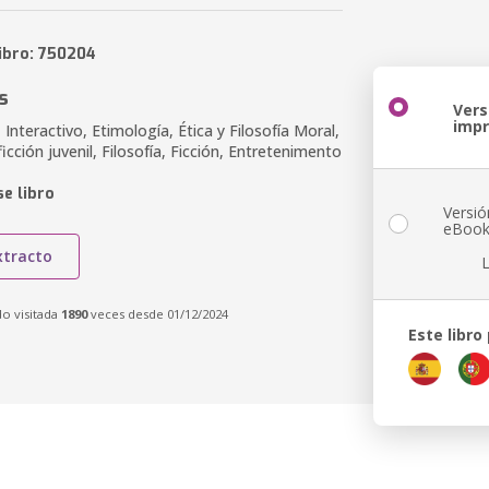
libro: 750204
s
Vers
imp
 Interactivo, Etimología, Ética y Filosofía Moral,
ficción juvenil, Filosofía, Ficción, Entretenimento
e libro
Versió
eBoo
xtracto
do visitada
1890
veces desde 01/12/2024
Este libro