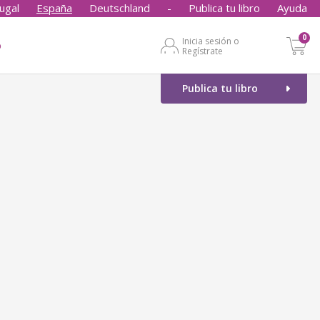
ugal
España
Deutschland
-
Publica tu libro
Ayuda
0
Inicia sesión o
o
Regístrate
Publica tu libro