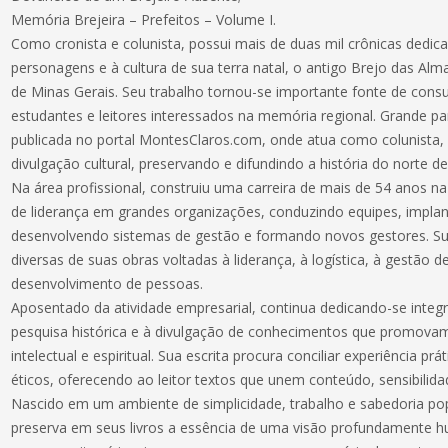
Memória Brejeira – Prefeitos – Volume I.
Como cronista e colunista, possui mais de duas mil crônicas dedicad
personagens e à cultura de sua terra natal, o antigo Brejo das Alm
de Minas Gerais. Seu trabalho tornou-se importante fonte de consu
estudantes e leitores interessados na memória regional. Grande p
publicada no portal MontesClaros.com, onde atua como colunista,
divulgação cultural, preservando e difundindo a história do norte d
Na área profissional, construiu uma carreira de mais de 54 anos n
de liderança em grandes organizações, conduzindo equipes, impla
desenvolvendo sistemas de gestão e formando novos gestores. Sua 
diversas de suas obras voltadas à liderança, à logística, à gestão 
desenvolvimento de pessoas.
Aposentado da atividade empresarial, continua dedicando-se integr
pesquisa histórica e à divulgação de conhecimentos que promov
intelectual e espiritual. Sua escrita procura conciliar experiência prát
éticos, oferecendo ao leitor textos que unem conteúdo, sensibilidad
Nascido em um ambiente de simplicidade, trabalho e sabedoria po
preserva em seus livros a essência de uma visão profundamente h