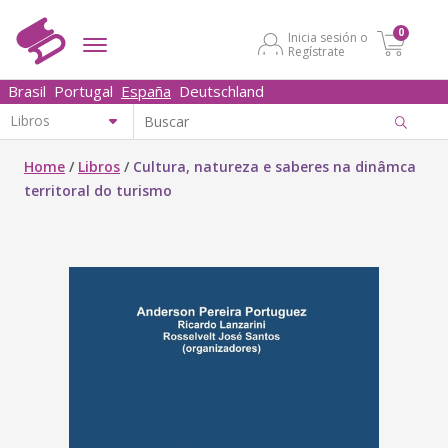
0
Inicia sesión o
Regístrate
Brasil
Portugal
España
Deutschland
Home
/
Libros
/
Cultura, natureza e saberes na dinâmca
territoral do turismo