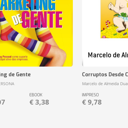
ing de Gente
Corruptos Desde C
ERSONA
Marcelo de Almeida Dua
EBOOK
IMPRESO
07
€ 3,38
€ 9,78