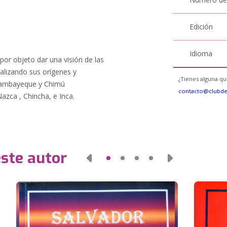
Edición
Idioma
 por objeto dar una visión de las
nalizando sus orígenes y
¿Tienes alguna qu
 Lambayeque y Chimú
contacto@clubd
azca , Chincha, e Inca.
este autor