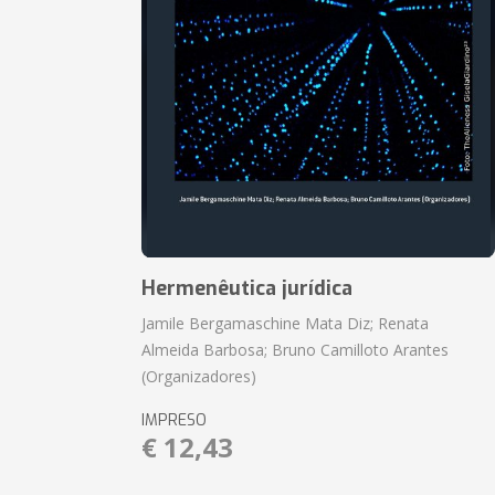
Hermenêutica jurídica
Jamile Bergamaschine Mata Diz; Renata
Almeida Barbosa; Bruno Camilloto Arantes
(Organizadores)
IMPRESO
€ 12,43