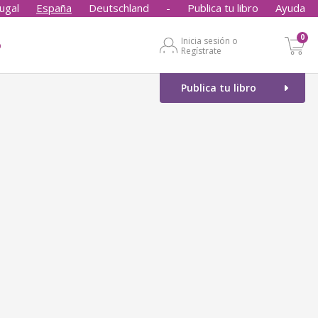
ugal
España
Deutschland
-
Publica tu libro
Ayuda
0
Inicia sesión o
o
Regístrate
Publica tu libro