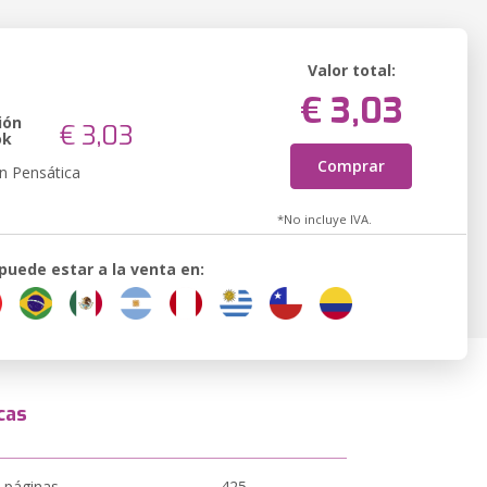
Valor total:
€ 3,03
ión
€ 3,03
ok
Comprar
n Pensática
*No incluye IVA.
 puede estar a la venta en:
cas
 páginas
425