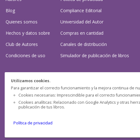
Blog
Compliance Editorial
Quienes somos
Universidad del Autor
Hechos y datos sobre
Compras en cantidad
Club de Autores
Canales de distribución
Condiciones de uso
Simulador de publicación
de libros
¿Necesitas ayuda?
Utilizamos cookies.
Para garantizar el correcto funcionamiento y la mejora continua de nu
Preguntas frecuentes
Cookies necesarias: Imprescindible para el correcto funcionamient
Cookies analíticas: Relacionado con Google Analytics y otras herr
Contacta con nosotros: (
contacto@clubdeautores.com
)
publicación de tus libros.
Política de privacidad
Pensática Lda., Número de Identificação Fiscal 517215560
Travessa de São Pedro, n° 8 - Lisboa - Portugal 1200-432