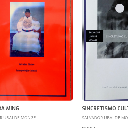
RA MING
SINCRETISMO CUL
R UBALDE MONGE
SALVADOR UBALDE M