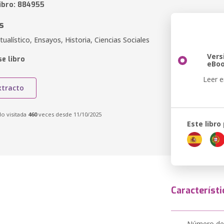
libro: 884955
s
itualístico, Ensayos, Historia, Ciencias Sociales
Vers
e libro
eBo
Leer e
xtracto
do visitada
460
veces desde 11/10/2025
Este libro
Característi
Número de