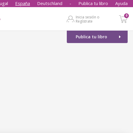
ugal
España
Deutschland
-
Publica tu libro
Ayuda
0
Inicia sesión o
o
Regístrate
Publica tu libro