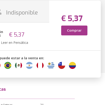
n
Indisponible
a
€ 5,37
Comprar
ón
€ 5,37
k
Leer en Pensática
 puede estar a la venta en:
cas
 páginas
21