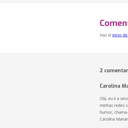
Coment
Haz el
inicio d
2 comentar
Carolina M
Olá, eu li a sin
minhas redes s
humor, chama-s
Carolina Maria