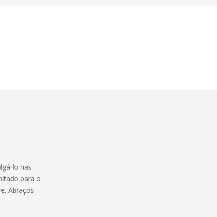
ulgá-lo nas
oltado para o
re. Abraços