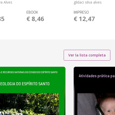
lva Alves
gildaci silva alves
EBOOK
IMPRESO
85
€ 8,46
€ 12,47
Ver la lista completa