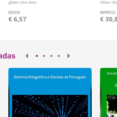
gildaci silva alves
Gildaci Si
EBOOK
IMPRESO
€ 6,57
€ 30,
nadas