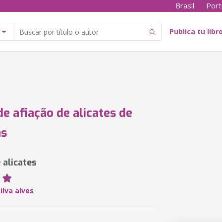
Brasil
Port
Publica tu libr
de afiação de alicates de
as
 alicates
silva alves