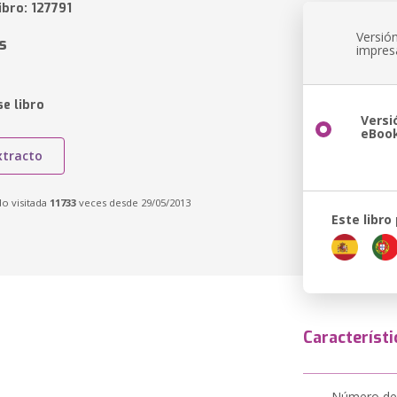
ibro: 127791
Versió
s
impres
e libro
Versi
eBoo
xtracto
do visitada
11733
veces desde 29/05/2013
Este libro
Característi
Número de