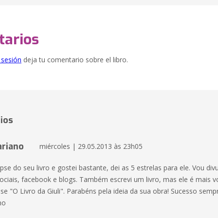
arios
e sesión
deja tu comentario sobre el libro.
ios
ariano
miércoles | 29.05.2013 às 23h05
opse do seu livro e gostei bastante, dei as 5 estrelas para ele. Vou div
ociais, facebook e blogs. Também escrevi um livro, mas ele é mais v
e "O Livro da Giuli". Parabéns pela ideia da sua obra! Sucesso semp
no