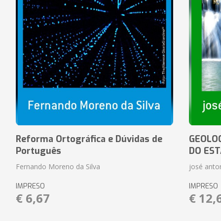
Reforma Ortográfica e Dúvidas de
GEOLOG
Português
DO EST
Fernando Moreno da Silva
josé anton
IMPRESO
IMPRESO
€ 6,67
€ 12,