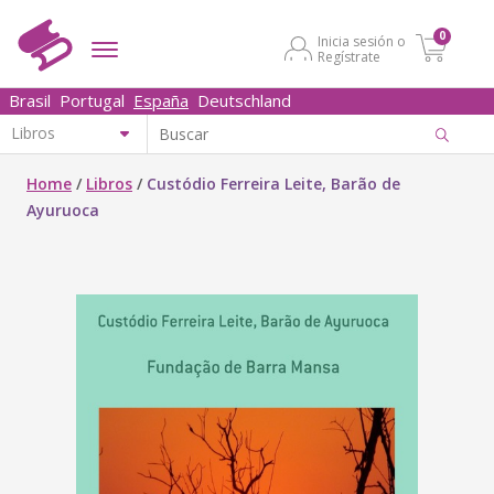
0
Inicia sesión o
Regístrate
Brasil
Portugal
España
Deutschland
Home
/
Libros
/
Custódio Ferreira Leite, Barão de
Ayuruoca