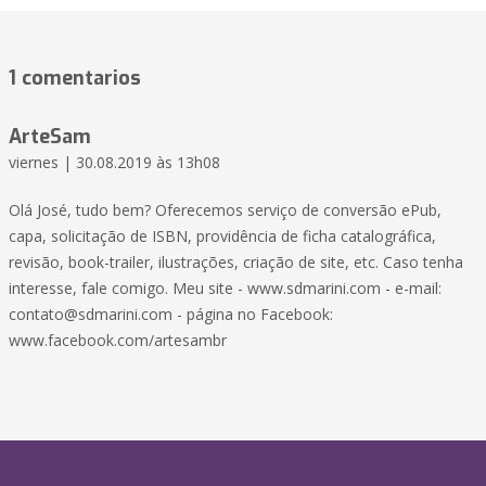
1 comentarios
ArteSam
viernes | 30.08.2019 às 13h08
Olá José, tudo bem? Oferecemos serviço de conversão ePub,
capa, solicitação de ISBN, providência de ficha catalográfica,
revisão, book-trailer, ilustrações, criação de site, etc. Caso tenha
interesse, fale comigo. Meu site - www.sdmarini.com - e-mail:
contato@sdmarini.com
- página no Facebook:
www.facebook.com/artesambr