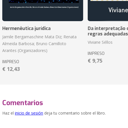
Hermenêutica jurídica
Da interpretação c
regras adequadas
Jamile Bergamaschine Mata Diz; Renata
Viviane Séllos
Almeida Barbosa; Bruno Camilloto
Arantes (Organizadores)
IMPRESO
€ 9,75
IMPRESO
€ 12,43
Comentarios
Haz el
inicio de sesión
deja tu comentario sobre el libro.