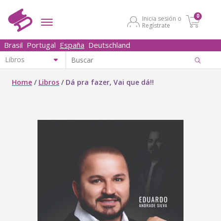
0
Inicia sesión o
Regístrate
Brasil
Portugal
España
Deutschland
Home
/
Libros
/
Dá pra fazer, Vai que dá!!