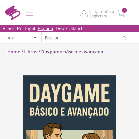
0
Inicia sesión o
Regístrate
Brasil
Portugal
España
Deutschland
Home
/
Libros
/
Daygame básico e avançado