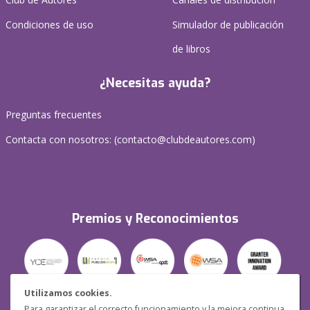
Condiciones de uso
Simulador de publicación
de libros
¿Necesitas ayuda?
Preguntas frecuentes
Contacta con nosotros: (
contacto@clubdeautores.com
)
Premios y Reconocimientos
Utilizamos cookies.
Para garantizar el correcto funcionamiento y la mejora continua