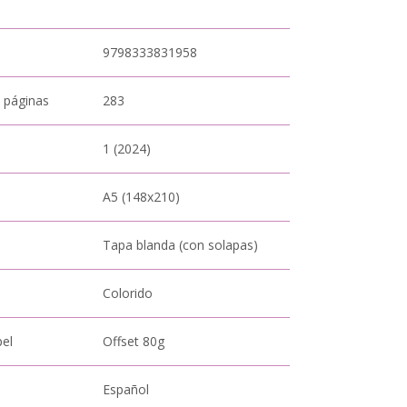
9798333831958
 páginas
283
1 (2024)
A5 (148x210)
Tapa blanda (con solapas)
Colorido
pel
Offset 80g
Español