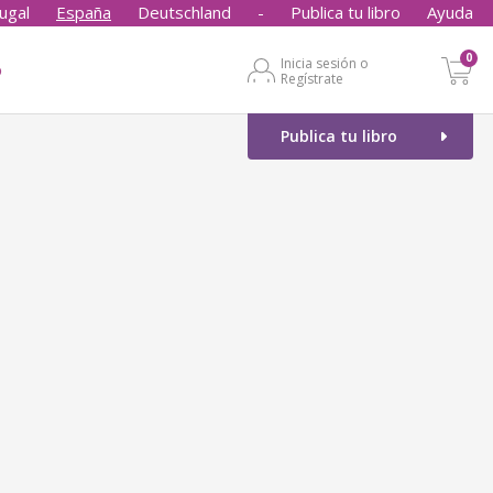
ugal
España
Deutschland
-
Publica tu libro
Ayuda
0
Inicia sesión o
o
Regístrate
Publica tu libro