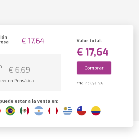
sión
€ 17,64
Valor total:
resa
€ 17,64
n
Comprar
€ 6,69
k
Leer en Pensática
*No incluye IVA.
 puede estar a la venta en: