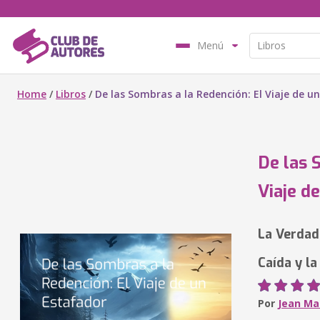
Menú
Home
/
Libros
/
De las Sombras a la Redención: El Viaje de u
De las 
Viaje d
La Verdade
Caída y l
Por
Jean Ma