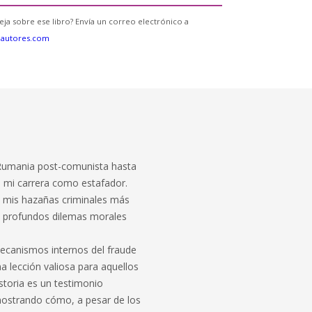
eja sobre ese libro? Envía un correo electrónico a
eautores.com
 Rumania post-comunista hasta
e mi carrera como estafador.
la mis hazañas criminales más
s profundos dilemas morales
mecanismos internos del fraude
na lección valiosa para aquellos
istoria es un testimonio
mostrando cómo, a pesar de los