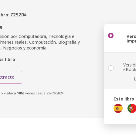
libro: 725204
s
Visión por Computadora, Tecnología e
Ver
imp
rímenes reales, Computación, Biografía y
a, Negocios y economía
e libro
Versió
eBoo
xtracto
do visitada
1063
veces desde 29/09/2024
Este libro