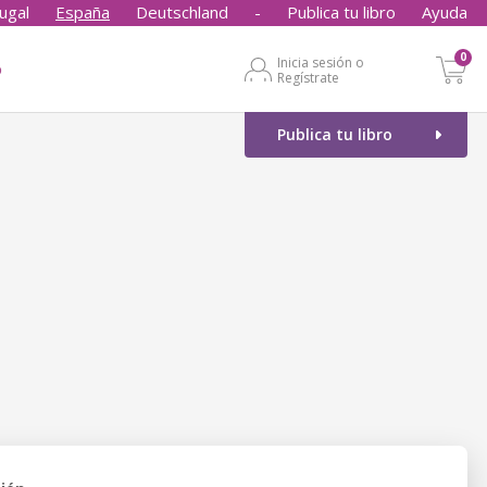
ugal
España
Deutschland
-
Publica tu libro
Ayuda
0
Inicia sesión o
o
Regístrate
Publica tu libro