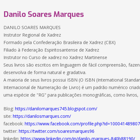
Danilo Soares Marques
DANILO SOARES MARQUES
Instrutor Regional de Xadrez
Formado pela Confederação Brasileira de Xadrez (CBX)
Filiado à Federação Espiritosantense de Xadrez
Instrutor no Curso de xadrez no Xadrez Martinense
Seus livros são escritos em linguagem de fácil compreensão, faz
desenvolva de forma natural e gradativa.
A maioria de seus livros possui ISBN (O ISBN (International Stan
Internacional de Numeração de Livro) é um padrão numérico criad
uma espécie de "RG" para publicações monográficas, como livros, a
Blog:
https://danilomarques745.blogspot.com/
site:
https://danilosmarques.com/
facebook:
https://www.facebook.com/profile.php?id=10004148980
twitter:
https://twitter.com/soaresmarques96
linkedin:
https://www.linkedin.com/in/danilo-marques-840b88190/