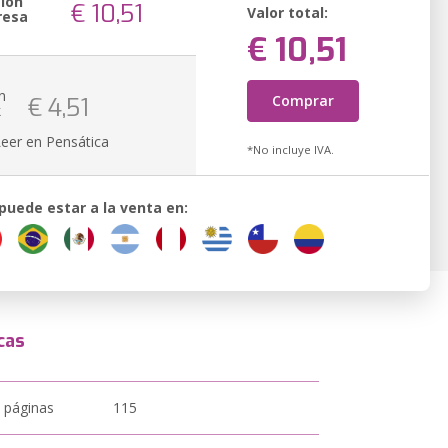
sión
€ 10,51
Valor total:
resa
€ 10,51
n
Comprar
€ 4,51
k
Leer en Pensática
*No incluye IVA.
 puede estar a la venta en:
cas
 páginas
115