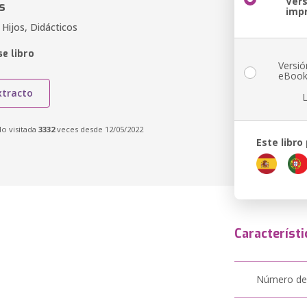
Ver
s
imp
Hijos, Didácticos
e libro
Versió
eBoo
xtracto
do visitada
3332
veces desde 12/05/2022
Este libro
Característi
Número de