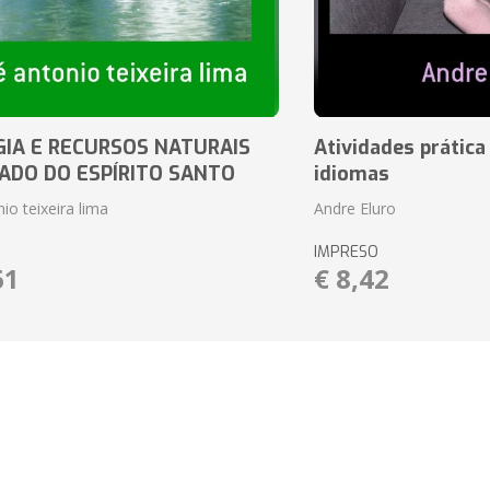
IA E RECURSOS NATURAIS
Atividades prática
ADO DO ESPÍRITO SANTO
idiomas
io teixeira lima
Andre Eluro
IMPRESO
61
€ 8,42