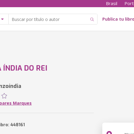
Brasil
Port
Publica tu libr
 ÍNDIA DO REI
nzoíndia
Soares Marques
ibro: 448161