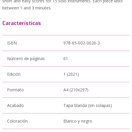
short and easy scores for 15 solo instruments. Each piece lasts
between 1 and 3 minutes.
Características
ISBN
978-65-002-0026-3
Número de páginas
61
Edición
1 (2021)
Formato
A4 (210x297)
Acabado
Tapa blanda (sin solapas)
Coloración
Blanco y negro