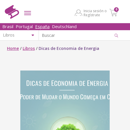
0
Inicia sesión o
Regístrate
Brasil
Portugal
España
Deutschland
Home
/
Libros
/
Dicas de Economia de Energia