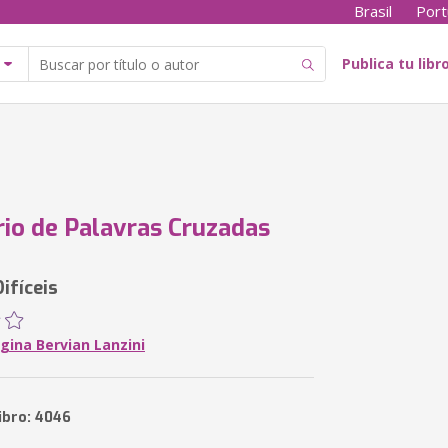
Brasil
Port
Publica tu libr
rio de Palavras Cruzadas
ifíceis
gina Bervian Lanzini
ibro: 4046