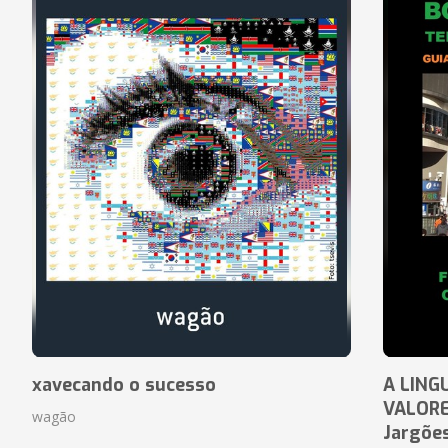
xavecando o sucesso
A LING
VALORE
wagão
Jargõe