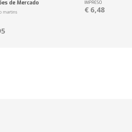
ões de Mercado
IMPRESO
€ 6,48
io martins
95