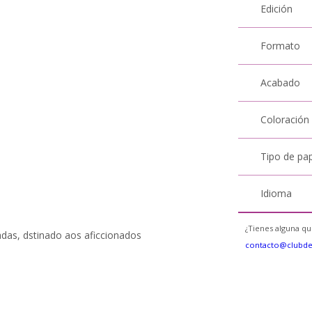
Edición
Formato
Acabado
Coloración
Tipo de pa
Idioma
¿Tienes alguna qu
zadas, dstinado aos aficcionados
contacto@clubd