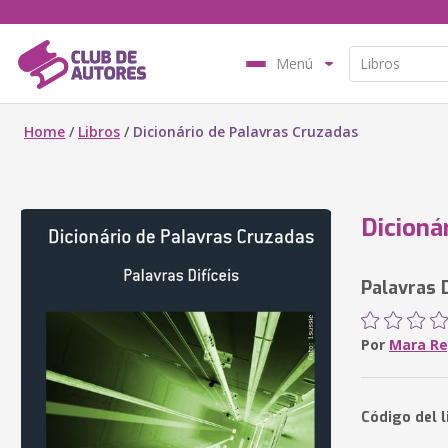
Menú
Home
/
Libros
/
Dicionário de Palavras Cruzadas
Dicioná
Palavras D
Por
Mara Re
Código del l