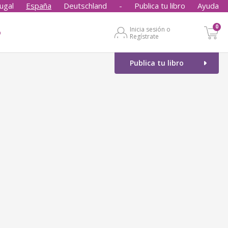
ugal
España
Deutschland
-
Publica tu libro
Ayuda
0
Inicia sesión o
o
Regístrate
Publica tu libro