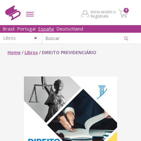
0
Inicia sesión o
Regístrate
Brasil
Portugal
España
Deutschland
Home
/
Libros
/
DIREITO PREVIDENCIÁRIO