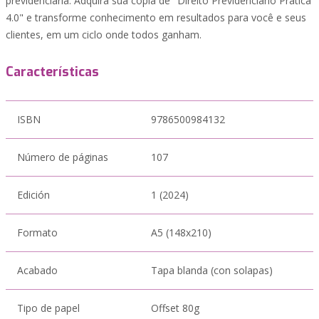
previdenciária. Adquira sua cópia de "Direito Previdenciário Prática
4.0" e transforme conhecimento em resultados para você e seus
clientes, em um ciclo onde todos ganham.
Características
ISBN
9786500984132
Número de páginas
107
Edición
1 (2024)
Formato
A5 (148x210)
Acabado
Tapa blanda (con solapas)
Tipo de papel
Offset 80g