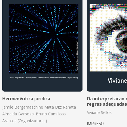
Hermenêutica jurídica
Da interpretação c
regras adequadas
Jamile Bergamaschine Mata Diz; Renata
Viviane Séllos
Almeida Barbosa; Bruno Camilloto
Arantes (Organizadores)
IMPRESO