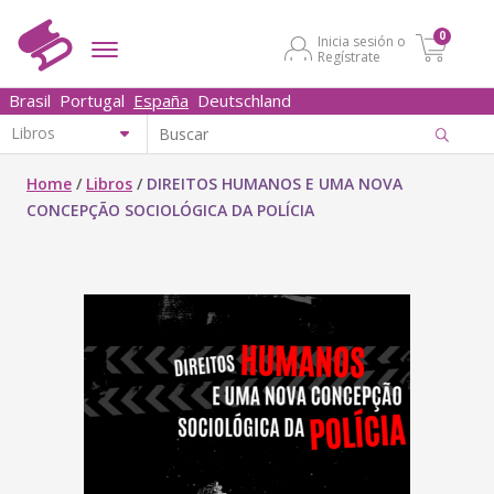
0
Inicia sesión o
Regístrate
Brasil
Portugal
España
Deutschland
Home
/
Libros
/
DIREITOS HUMANOS E UMA NOVA
CONCEPÇÃO SOCIOLÓGICA DA POLÍCIA