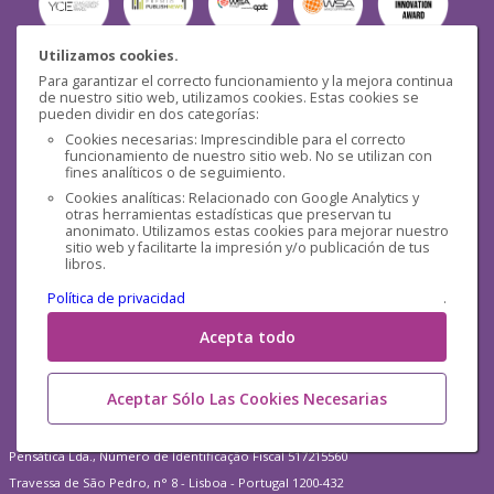
Utilizamos cookies.
Para garantizar el correcto funcionamiento y la mejora continua
Seguridad
de nuestro sitio web, utilizamos cookies. Estas cookies se
pueden dividir en dos categorías:
Cookies necesarias: Imprescindible para el correcto
funcionamiento de nuestro sitio web. No se utilizan con
fines analíticos o de seguimiento.
Cookies analíticas: Relacionado con Google Analytics y
otras herramientas estadísticas que preservan tu
Redes sociales
anonimato. Utilizamos estas cookies para mejorar nuestro
sitio web y facilitarte la impresión y/o publicación de tus
libros.
Política de privacidad
.
Acepta todo
Aceptar Sólo Las Cookies Necesarias
Pensática Lda., Número de Identificação Fiscal 517215560
Travessa de São Pedro, n° 8 - Lisboa - Portugal 1200-432