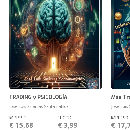
TRADING y PSICOLOGÍA
Más Tra
José Luis Sinarcas Santamatilde
José Luis
IMPRESO
EBOOK
IMPRESO
€ 15,68
€ 3,99
€ 17,