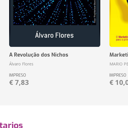
A Revolução dos Nichos
Market
Álvaro Flores
MARIO P
IMPRESO
IMPRESO
€ 7,83
€ 10,
arios