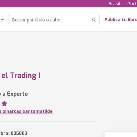
Brasil
Port
Publica tu libr
el Trading I
 a Experto
is Sinarcas Santamatilde
libro: 805803