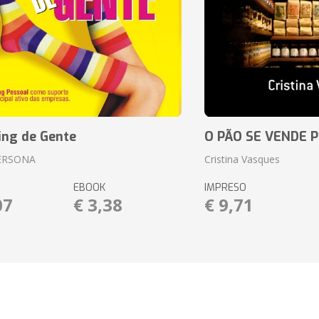
ing de Gente
O PÃO SE VENDE 
ERSONA
Cristina Vasques
EBOOK
IMPRESO
07
€ 3,38
€ 9,71