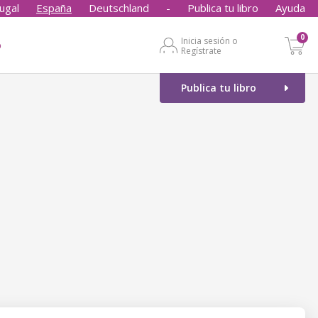
ugal
España
Deutschland
-
Publica tu libro
Ayuda
0
Inicia sesión o
o
Regístrate
Publica tu libro