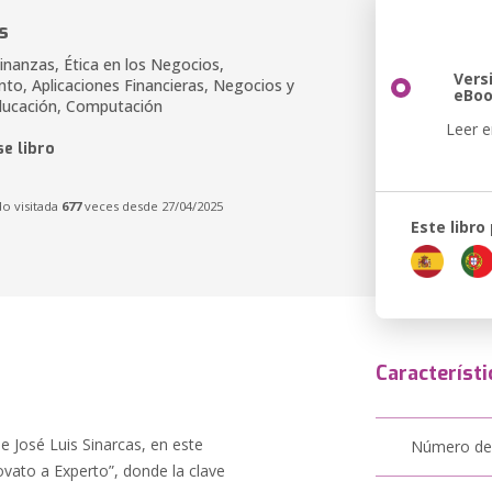
s
Finanzas, Ética en los Negocios,
Vers
to, Aplicaciones Financieras, Negocios y
eBo
ducación, Computación
Leer e
e libro
do visitada
677
veces desde 27/04/2025
Este libro
Característi
 José Luis Sinarcas, en este
Número de
to a Experto”, donde la clave