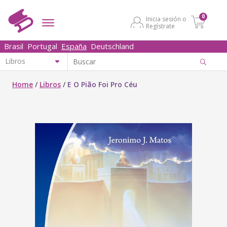
0
Inicia sesión o
Regístrate
Brasil
Portugal
España
Deutschland
Home
/
Libros
/
E O Pião Foi Pro Céu