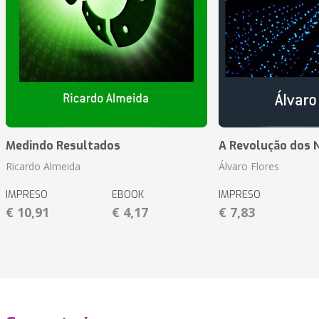
Medindo Resultados
A Revolução dos 
Ricardo Almeida
Álvaro Flores
IMPRESO
EBOOK
IMPRESO
€ 10,91
€ 4,17
€ 7,83