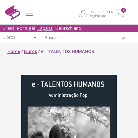
0
Inicia sesión o
Regístrate
Brasil
Portugal
España
Deutschland
Home
/
Libros
/
e - TALENTOS HUMANOS