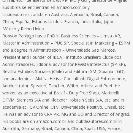
Unisal, etc. Fue asesor de CRA PR, MG y GO y director de Angrad.
Sus libros se encuentran en amazon.com.br y
clubdeautores.com.br en Australia, Alemania, Brasil, Canadá,
China, España, Estados Unidos, Francia, India, Italia, Japón,
México y Reino Unido.
Robson Paniago has a PhD in Business Sciences – Umsa -AR,
Master in Administration – PUC SP, Specialist in Marketing – ESPM
and a degree in Administration – Universidade São Marcos.
President and Founder of IBCA - Instituto Brasileiro Clube dos
Administradores, Editorial advisor for Revista Intellectus (SP-SP),
Revista Estúdios Sociales (Chile) and Editora IGM (Goiânia - GO)
and academic at Alubra. He is a Consultant, Digital Entrepreneur,
Administrator, Speaker, Teacher, Writer, Articist and Poet. He
worked as an executive at Brasif - Duty Free Shop, Martinelli
DTVM, Siemens S/A and Klockner Holstein Seitz S/A, etc. and in
academia at FGV Online, UFV, Universidade Positivo, Unisal, etc.
He was an advisor to CRA PR, MG and GO and Director of Angrad.
His books are on amazon.com.br and clubdeautores.com.br in
Australia, Germany, Brazil, Canada, China, Spain, USA, France,