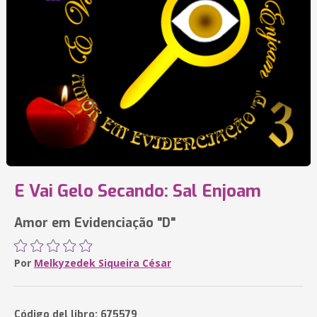
E Vai Gelo Secando: Sal Enjoam
Amor em Evidenciação "D"
Por
Melkyzedek Siqueira César
Código del libro: 675579