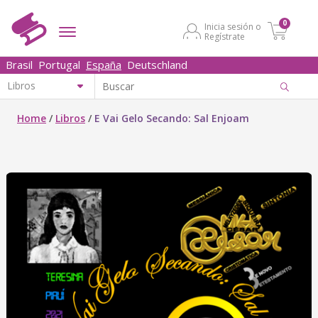
0
Inicia sesión o
Regístrate
Brasil
Portugal
España
Deutschland
Home
/
Libros
/
E Vai Gelo Secando: Sal Enjoam