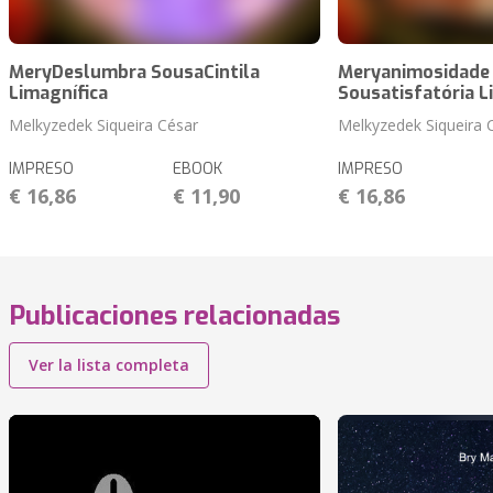
MeryDeslumbra SousaCintila
Meryanimosidade
Limagnífica
Sousatisfatória L
Melkyzedek Siqueira César
Melkyzedek Siqueira 
IMPRESO
EBOOK
IMPRESO
€ 16,86
€ 11,90
€ 16,86
Publicaciones relacionadas
Ver la lista completa