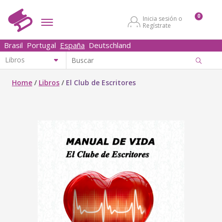
0
Inicia sesión o
Regístrate
Brasil
Portugal
España
Deutschland
Home
/
Libros
/
El Club de Escritores