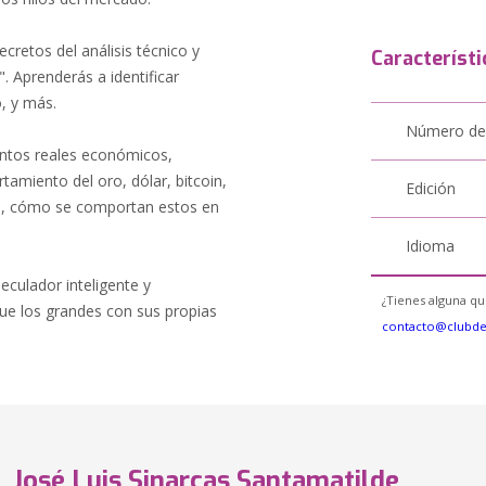
ecretos del análisis técnico y
Característi
. Aprenderás a identificar
o, y más.
Número de
ntos reales económicos,
tamiento del oro, dólar, bitcoin,
Edición
o, cómo se comportan estos en
Idioma
eculador inteligente y
¿Tienes alguna qu
que los grandes con sus propias
contacto@clubd
José Luis Sinarcas Santamatilde