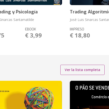
ding y Psicología
Trading Algorítmic
 Sinarcas Santamatilde
José Luis Sinarcas Santa
EBOOK
IMPRESO
75
€ 3,99
€ 18,80
Ver la lista completa