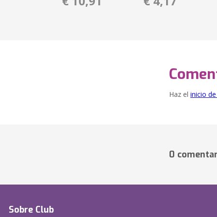
€ 10,91
€ 4,17
Coment
Haz el
inicio d
0 comentar
Sobre Club