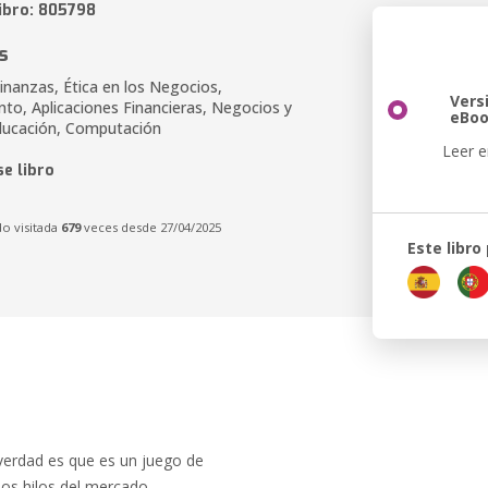
libro: 805798
s
Finanzas, Ética en los Negocios,
Vers
to, Aplicaciones Financieras, Negocios y
eBo
ducación, Computación
Leer e
e libro
do visitada
679
veces desde 27/04/2025
Este libro
verdad es que es un juego de
os hilos del mercado.