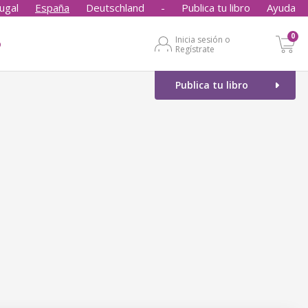
ugal
España
Deutschland
-
Publica tu libro
Ayuda
0
Inicia sesión o
o
Regístrate
Publica tu libro