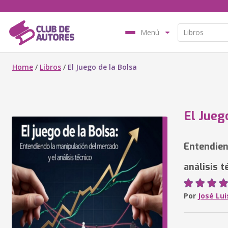
Menú
Home
/
Libros
/
El Juego de la Bolsa
El Jueg
Entendien
análisis t
Por
José Lu