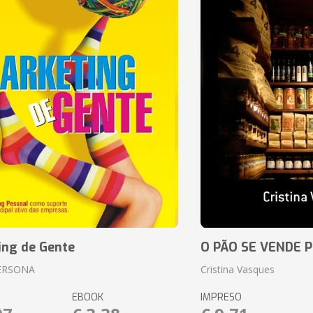
ing de Gente
O PÃO SE VENDE 
ERSONA
Cristina Vasques
EBOOK
IMPRESO