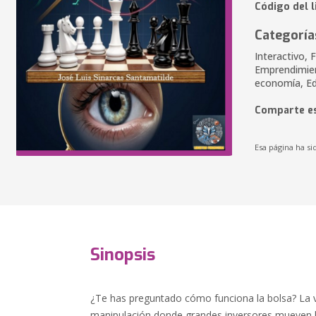
Código del 
Categoría
Interactivo, 
Emprendimien
economía, E
Comparte es
Esa página ha si
Sinopsis
¿Te has preguntado cómo funciona la bolsa? La 
manipulación donde grandes inversores mueven l