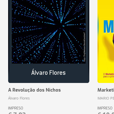
A Revolução dos Nichos
Market
Álvaro Flores
MARIO P
IMPRESO
IMPRESO