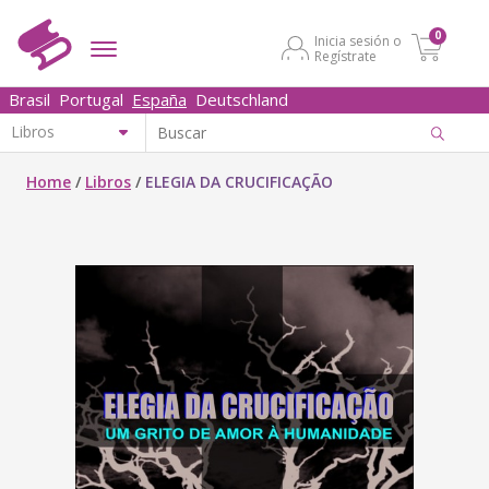
0
Inicia sesión o
Regístrate
Brasil
Portugal
España
Deutschland
Home
/
Libros
/
ELEGIA DA CRUCIFICAÇÃO