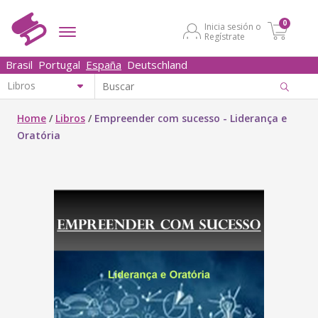
0
Inicia sesión o
Regístrate
Brasil
Portugal
España
Deutschland
Home
/
Libros
/
Empreender com sucesso - Liderança e
Oratória