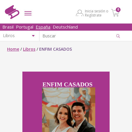
0
Inicia sesión o
Regístrate
Brasil
Portugal
España
Deutschland
Home
/
Libros
/
ENFIM CASADOS