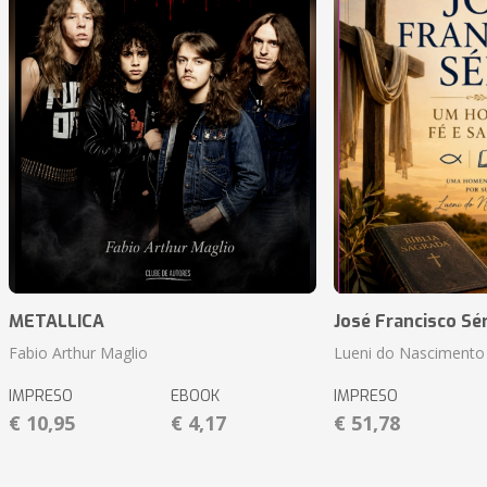
METALLICA
José Francisco Sér
Fabio Arthur Maglio
Lueni do Nascimento 
IMPRESO
EBOOK
IMPRESO
€ 10,95
€ 4,17
€ 51,78