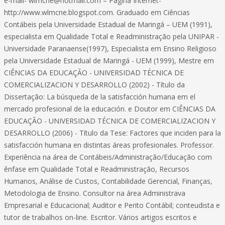
e-mail-
wlmcne@hotmail.com
– Página Internet-
http://www.wlmcne.blogspot.com. Graduado em Ciências
Contábeis pela Universidade Estadual de Maringá – UEM (1991),
especialista em Qualidade Total e Readministração pela UNIPAR -
Universidade Paranaense(1997), Especialista em Ensino Religioso
pela Universidade Estadual de Maringá - UEM (1999), Mestre em
CIÊNCIAS DA EDUCAÇÃO - UNIVERSIDAD TÉCNICA DE
COMERCIALIZACION Y DESARROLLO (2002) - Título da
Dissertação: La búsqueda de la satisfacción humana em el
mercado profesional de la educación. e Doutor em CIÊNCIAS DA
EDUCAÇÃO - UNIVERSIDAD TÉCNICA DE COMERCIALIZACION Y
DESARROLLO (2006) - Título da Tese: Factores que inciden para la
satisfacción humana en distintas áreas profesionales. Professor.
Experiência na área de Contábeis/Administração/Educação com
ênfase em Qualidade Total e Readministração, Recursos
Humanos, Análise de Custos, Contabilidade Gerencial, Finanças,
Metodologia de Ensino. Consultor na área Administrava
Empresarial e Educacional; Auditor e Perito Contábil; conteudista e
tutor de trabalhos on-line. Escritor. Vários artigos escritos e