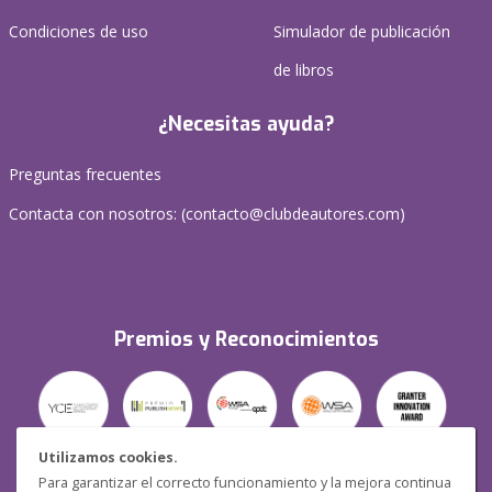
Condiciones de uso
Simulador de publicación
de libros
¿Necesitas ayuda?
Preguntas frecuentes
Contacta con nosotros: (
contacto@clubdeautores.com
)
Premios y Reconocimientos
Utilizamos cookies.
Para garantizar el correcto funcionamiento y la mejora continua
Seguridad