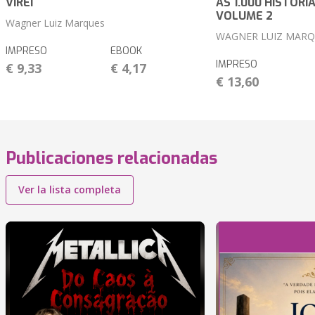
VIREI
AS 1.000 HISTÓRI
VOLUME 2
Wagner Luiz Marques
WAGNER LUIZ MARQ
IMPRESO
EBOOK
IMPRESO
€ 9,33
€ 4,17
€ 13,60
Publicaciones relacionadas
Ver la lista completa