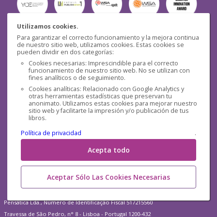
Utilizamos cookies.
Para garantizar el correcto funcionamiento y la mejora continua
Seguridad
de nuestro sitio web, utilizamos cookies. Estas cookies se
pueden dividir en dos categorías:
Cookies necesarias: Imprescindible para el correcto
funcionamiento de nuestro sitio web. No se utilizan con
fines analíticos o de seguimiento.
Cookies analíticas: Relacionado con Google Analytics y
otras herramientas estadísticas que preservan tu
Redes sociales
anonimato. Utilizamos estas cookies para mejorar nuestro
sitio web y facilitarte la impresión y/o publicación de tus
libros.
Política de privacidad
.
Acepta todo
Aceptar Sólo Las Cookies Necesarias
Pensática Lda., Número de Identificação Fiscal 517215560
Travessa de São Pedro, n° 8 - Lisboa - Portugal 1200-432