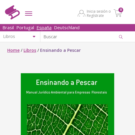
0
Inicia sesión o
Regístrate
Brasil
Portugal
España
Deutschland
Home
/
Libros
/
Ensinando a Pescar