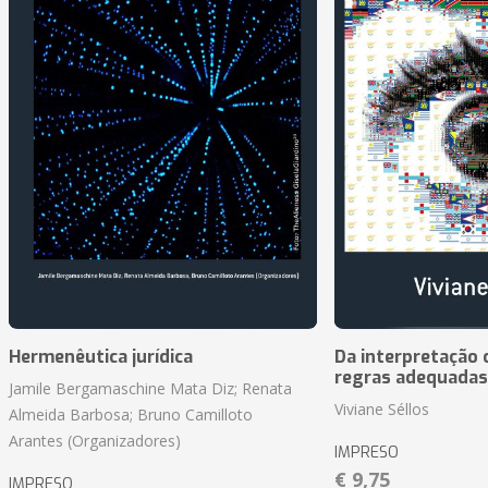
Hermenêutica jurídica
Da interpretação c
regras adequadas
Jamile Bergamaschine Mata Diz; Renata
Viviane Séllos
Almeida Barbosa; Bruno Camilloto
Arantes (Organizadores)
IMPRESO
€ 9,75
IMPRESO