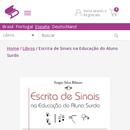
0
Inicia sesión o
Regístrate
Brasil
Portugal
España
Deutschland
Home
/
Libros
/
Escrita de Sinais na Educação do Aluno
Surdo