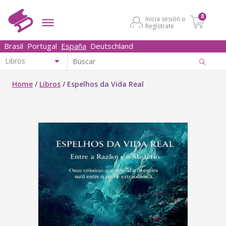
0
Inicia sesión o
Regístrate
Brasil
Portugal
España
Deutschland
Home
/
Libros
/
Espelhos da Vida Real