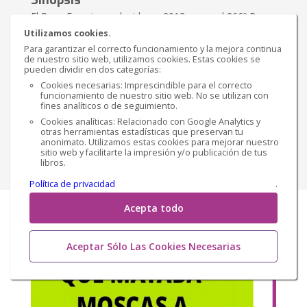
Sinopsis
El Papa Francisco, elegido en 2013 como el 266º Papa
de la Iglesia Católica, ha marcado un antes y un
Utilizamos cookies.
después en la historia contemporánea del cristianismo.
Para garantizar el correcto funcionamiento y la mejora continua
de nuestro sitio web, utilizamos cookies. Estas cookies se
Su papado se ha caracterizado por una ce...
pueden dividir en dos categorías:
Cookies necesarias: Imprescindible para el correcto
€ 23,13
Versión impresa
funcionamiento de nuestro sitio web. No se utilizan con
fines analíticos o de seguimiento.
Cookies analíticas: Relacionado con Google Analytics y
€ 4,00
Versión eBook
otras herramientas estadísticas que preservan tu
anonimato. Utilizamos estas cookies para mejorar nuestro
sitio web y facilitarte la impresión y/o publicación de tus
Comprar
libros.
Política de privacidad
.
Acepta todo
Aceptar Sólo Las Cookies Necesarias